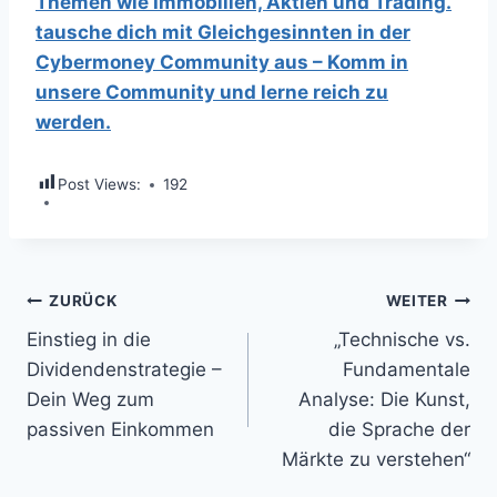
Themen wie Immobilien, Aktien und Trading.
tausche dich mit Gleichgesinnten in der
Cybermoney Community aus – Komm in
unsere Community und lerne reich zu
werden.
Post Views:
192
Beitragsnavigation
ZURÜCK
WEITER
Einstieg in die
„Technische vs.
Dividendenstrategie –
Fundamentale
Dein Weg zum
Analyse: Die Kunst,
passiven Einkommen
die Sprache der
Märkte zu verstehen“