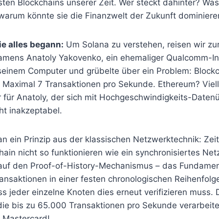
sten Blockchains unserer Zeit. Wer steckt dahinter? Wa
 warum könnte sie die Finanzwelt der Zukunft dominiere
e alles begann:
Um Solana zu verstehen, reisen wir zur
amens Anatoly Yakovenko, ein ehemaliger Qualcomm-In
seinem Computer und grübelte über ein Problem: Blockc
? Maximal 7 Transaktionen pro Sekunde. Ethereum? Viell
ar für Anatoly, der sich mit Hochgeschwindigkeits-Date
ht inakzeptabel.
 an ein Prinzip aus der klassischen Netzwerktechnik: Ze
chain nicht so funktionieren wie ein synchronisiertes Ne
 auf den Proof-of-History-Mechanismus – das Fundamen
ansaktionen in einer festen chronologischen Reihenfolg
s jeder einzelne Knoten dies erneut verifizieren muss.
die bis zu 65.000 Transaktionen pro Sekunde verarbeite
r Mastercard!