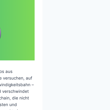
aos aus
e versuchen, auf
windigkeitsbahn –
nd verschwindet
hain, die nicht
lsten und