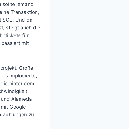
m sollte jemand
elne Transaktion,
gt SOL. Und da
, steigt auch die
hntickets für
passiert mit
projekt. Große
r es implodierte,
 die hinter dem
chwindigkeit
tz und Alameda
 mit Google
um Zahlungen zu