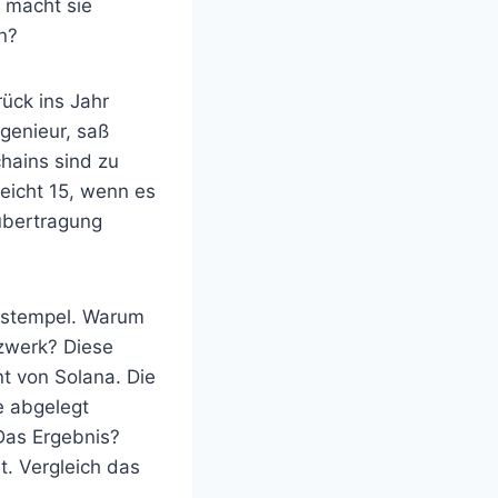
s macht sie
n?
ück ins Jahr
genieur, saß
hains sind zu
eicht 15, wenn es
nübertragung
itstempel. Warum
tzwerk? Diese
t von Solana. Die
e abgelegt
 Das Ergebnis?
t. Vergleich das