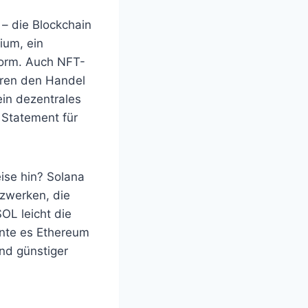
 – die Blockchain
ium, ein
form. Auch NFT-
hren den Handel
ein dezentrales
 Statement für
ise hin? Solana
tzwerken, die
OL leicht die
nnte es Ethereum
nd günstiger